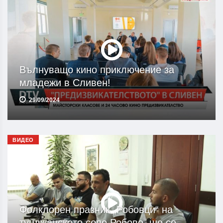
Вълнуващо кино приключение за
младежи в Сливен!
29/09/2024
ВИДЕО
Фолклорен празник „Робовци“ на
тунджанското село Робово, ще се