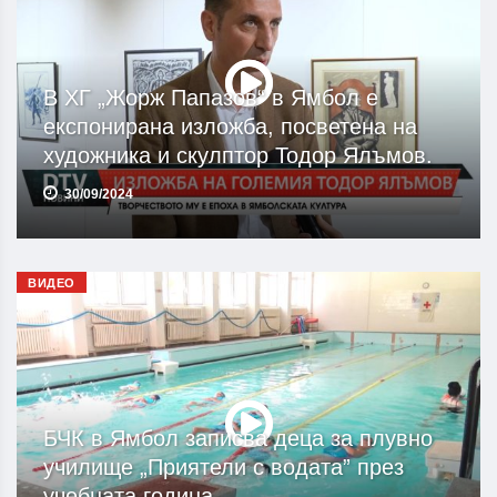
В ХГ „Жорж Папазов“ в Ямбол е
експонирана изложба, посветена на
художника и скулптор Тодор Ялъмов.
30/09/2024
ВИДЕО
БЧК в Ямбол записва деца за плувно
училище „Приятели с водата” през
учебната година.