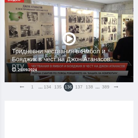
Тридневни чествания в Ямбол и
Бояджик в чест на Джон Атанасов.
29/09/2024
…
…
1
134
135
136
137
138
389