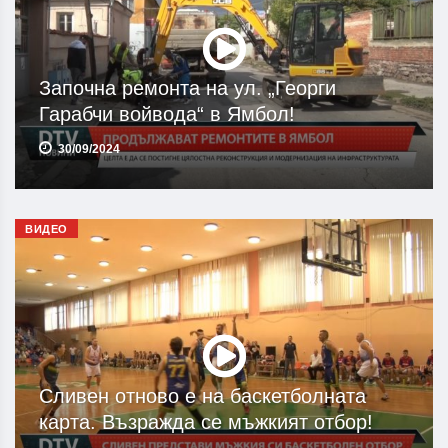
Започна ремонта на ул. „Георги
Гарабчи войвода“ в Ямбол!
30/09/2024
ВИДЕО
Сливен отново е на баскетболната
карта. Възражда се мъжкият отбор!