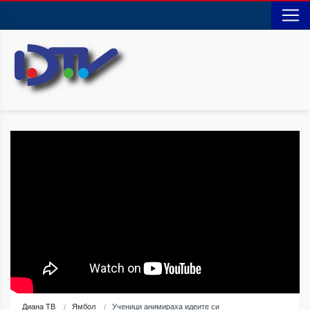
Диана ТВ
Ямбол
Ученици анимираха идеите си