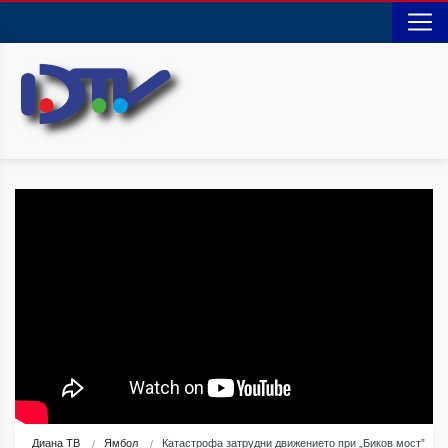
Диана ТВ
Ямбол
Катастрофа затрудни движението при „Биков мост”