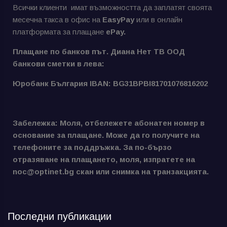
Всички клиенти имат възможността да заплатят своята
месечна такса в офис на
EasyPay
или в онлайн
платформата за плащане
ePay.
Плащане по банков път. Диана Нет ТВ ООД
банкови сметки в лева:
Юробанк България IBAN: BG31BPBI81701076816202
Забележка: Моля, отбележете абонатен номер в
основание за плащане. Може да го получите на
телефоните за поддръжка. За по-бързо
отразяване на плащането, моля, изпратете на
noc@optinet.bg скан или снимка на транзакцията.
Последни публикации