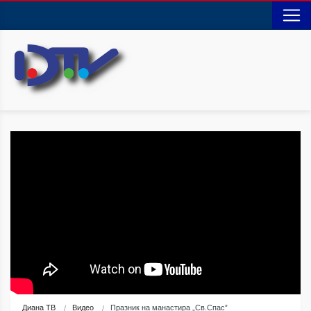
Диана ТВ
Видео
Празник на манастира „Св.Спас”