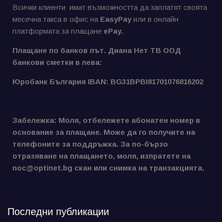
Всички клиенти имат възможността да заплатят своята
месечна такса в офис на
EasyPay
или в онлайн
платформата за плащане
ePay.
Плащане по банков път. Диана Нет ТВ ООД
банкови сметки в лева:
Юробанк България IBAN: BG31BPBI81701076816202
Забележка: Моля, отбележете абонатен номер в
основание за плащане. Може да го получите на
телефоните за поддръжка. За по-бързо
отразяване на плащането, моля, изпратете на
noc@optinet.bg скан или снимка на транзакцията.
Последни публикации