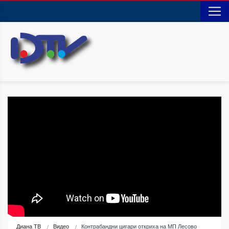
Диана ТВ
Видео
Контрабандни цигари откриха на МП Лесово