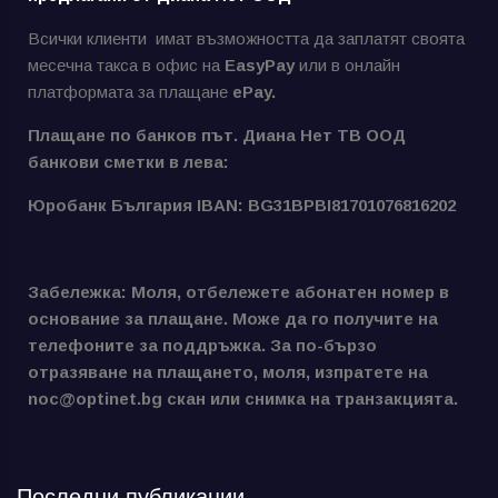
Всички клиенти имат възможността да заплатят своята
месечна такса в офис на
EasyPay
или в онлайн
платформата за плащане
ePay.
Плащане по банков път. Диана Нет ТВ ООД
банкови сметки в лева:
Юробанк България IBAN: BG31BPBI81701076816202
Забележка: Моля, отбележете абонатен номер в
основание за плащане. Може да го получите на
телефоните за поддръжка. За по-бързо
отразяване на плащането, моля, изпратете на
noc@optinet.bg скан или снимка на транзакцията.
Последни публикации