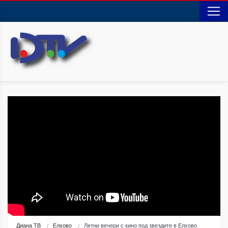
Диана ТВ
Елхово
Летни вечери с кино под звездите в Елхово