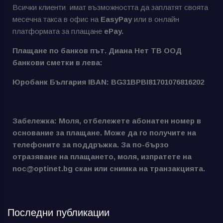
Всички клиенти имат възможността да заплатят своята
месечна такса в офис на
EasyPay
или в онлайн
платформата за плащане
ePay.
Плащане по банков път. Диана Нет ТВ ООД
банкови сметки в лева:
Юробанк България IBAN: BG31BPBI81701076816202
Забележка: Моля, отбележете абонатен номер в
основание за плащане. Може да го получите на
телефоните за поддръжка. За по-бързо
отразяване на плащането, моля, изпратете на
noc@optinet.bg скан или снимка на транзакцията.
Последни публикации