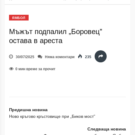
ЯМБОЛ
Мъжът подпалил „Боровец”
остава в ареста
30/07/2025
Няма коментари
235
0 мин време за прочит
Предишна новина
Ново кръгово кръстовище при „Биков мост”
Следваща новина