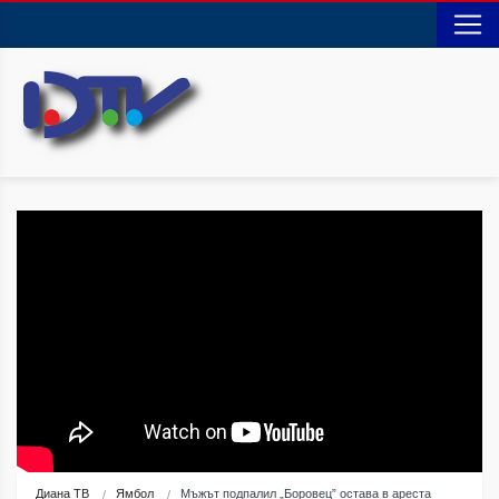
Диана ТВ
Ямбол
Мъжът подпалил „Боровец” остава в ареста