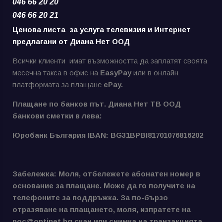
046 66 20 20
046 66 20 21
Ценова листа за услуга телевизия и Интернет
предлагани от Диана Нет ООД
Всички клиенти имат възможността да заплатят своята
месечна такса в офис на
EasyPay
или в онлайн
платформата за плащане
ePay.
Плащане по банков път. Диана Нет ТВ ООД
банкови сметки в лева:
Юробанк България IBAN: BG31BPBI81701076816202
Забележка: Моля, отбележете абонатен номер в
основание за плащане. Може да го получите на
телефоните за поддръжка. За по-бързо
отразяване на плащането, моля, изпратете на
noc@optinet.bg скан или снимка на транзакцията.