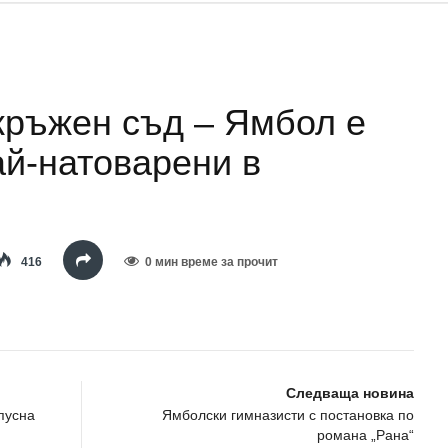
ръжен съд – Ямбол е
ай-натоварени в
416
0 мин време за прочит
Следваща новина
пусна
Ямболски гимназисти с постановка по
романа „Рана“