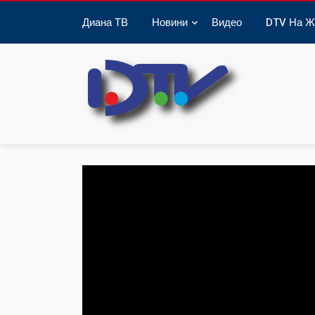
Диана ТВ
Новини
Видео
DTV На Ж