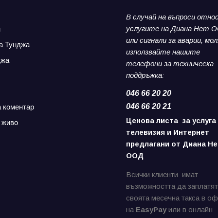
В случай на въпроси отно
услугите на Диана Нет 
н
или сигнали за аварии,
мол
а Тунджа
използвайте нашите
джа
телефони за
техническа
поддръжка:
046 66 20 20
046 66 20 21
а коментар
Ценова листа за услуга
 живо
телевизия и Интернет
предлагани от Диана Не
ООД
Всички клиенти имат
възможността да заплатят
своята месечна такса в о
на
EasyPay
или в онлайн