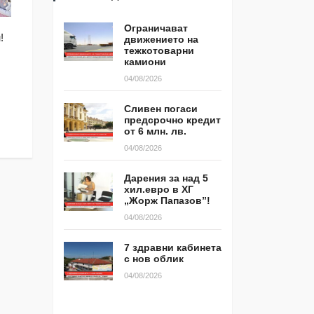
Ограничават
МЕСТНИ ИЗБОРИ 20
!
Трета седмици в ямболския
движението на
тежкотоварни
с ГЕРБ -Ямбол за 
квартал КОС контейнерите са
камиони
обслужване
прeпълнени!
04/08/2026
29/09/2019
21/10/2019
Сливен погаси
предсрочно кредит
от 6 млн. лв.
04/08/2026
Дарения за над 5
хил.евро в ХГ
„Жорж Папазов”!
04/08/2026
7 здравни кабинета
с нов облик
04/08/2026