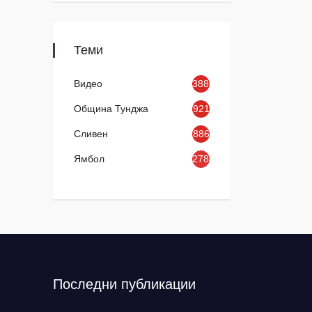
Теми
Видео
3886
Община Тунджа
921
Сливен
886
Ямбол
2784
Последни публикации