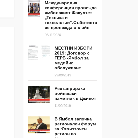
Международна
конференция провежда
ямболският Факултет
„Техника и
технологии“.Събитието
се провежда онлайн
05/11/2020
МЕСТНИ ИЗБОРИ
2019: Договор с
ГЕРБ -Ямбол за
медийно
обслужване
29/09/2019
Реставрираха
войнишки
паметник в Джинот
11/09/2019
В Ямбол започна
регионален форум
за Югоизточен
регион по