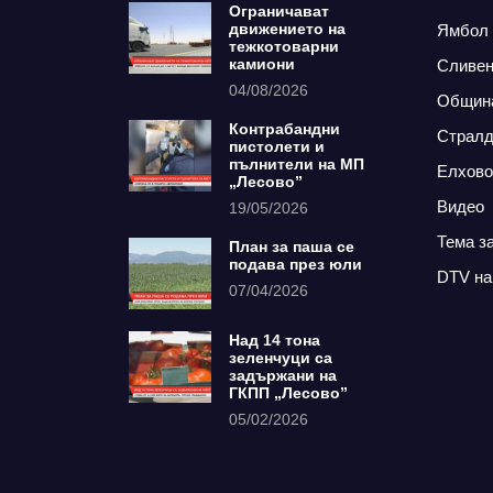
Ограничават
движението на
Ямбол
тежкотоварни
камиони
Сливе
04/08/2026
Общин
Контрабандни
Страл
пистолети и
пълнители на МП
Елхово
„Лесово”
Видео
19/05/2026
Тема з
План за паша се
подава през юли
DTV на
07/04/2026
Над 14 тона
зеленчуци са
задържани на
ГКПП „Лесово”
05/02/2026