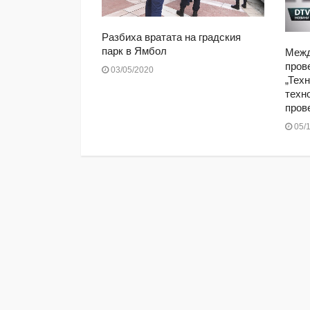
 2019: Договор
Разбиха вратата на градския
а медийно
парк в Ямбол
Межд
пров
03/05/2020
„Техн
техн
пров
05/1