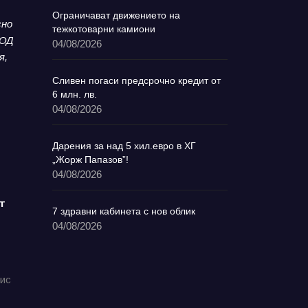
Ограничават движението на
сно
тежкотоварни камиони
ООД
04/08/2026
я,
Сливен погаси предсрочно кредит от
6 млн. лв.
04/08/2026
Дарения за над 5 хил.евро в ХГ
„Жорж Папазов”!
04/08/2026
т
7 здравни кабинета с нов облик
04/08/2026
фис