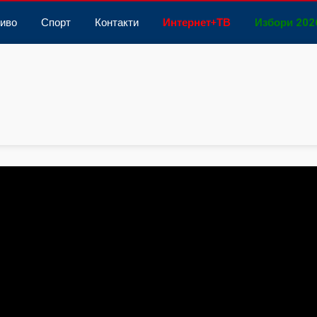
иво
Спорт
Контакти
Интернет
+
ТВ
Избори 202