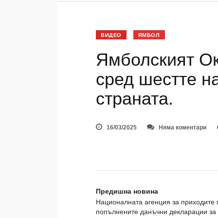
ВИДЕО
ЯМБОЛ
Ямболският Ок
сред шестте н
страната.
16/03/2025
Няма коментари
Предишна новина
Националната агенция за приходите 
попълнените данъчни декларации за