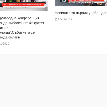
Новините за първия учебен ден
ународна конференция
17/09/2019
ежда ямболският Факултет
ика и
ологии“.Събитието се
ежда онлайн
1/2020