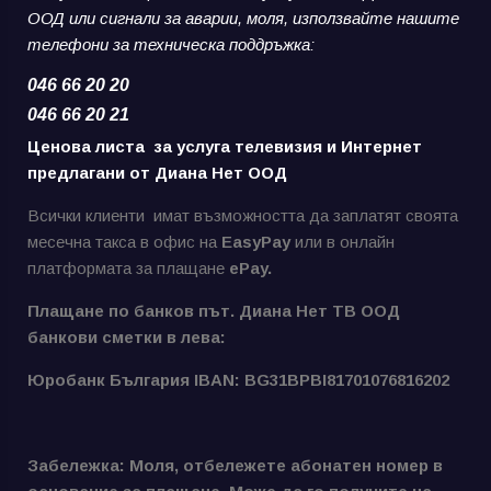
ООД или сигнали за аварии,
моля, използвайте нашите
телефони за
техническа поддръжка:
046 66 20 20
046 66 20 21
Ценова листа за услуга телевизия и Интернет
предлагани от Диана Нет ООД
Всички клиенти имат възможността да заплатят своята
месечна такса в офис на
EasyPay
или в онлайн
платформата за плащане
ePay.
Плащане по банков път. Диана Нет ТВ ООД
банкови сметки в лева:
Юробанк България IBAN: BG31BPBI81701076816202
Забележка: Моля, отбележете абонатен номер в