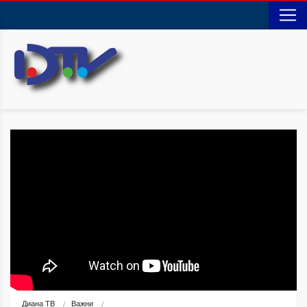
Диана ТВ
Важни