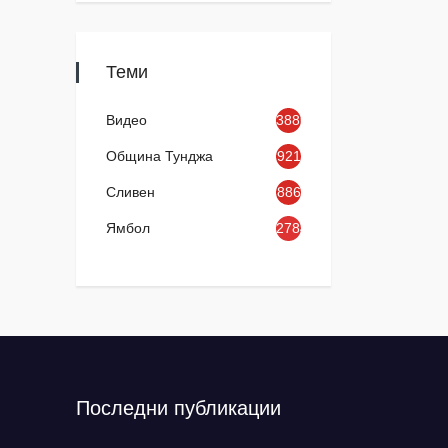
Теми
Видео
3886
Община Тунджа
921
Сливен
886
Ямбол
2784
Последни публикации