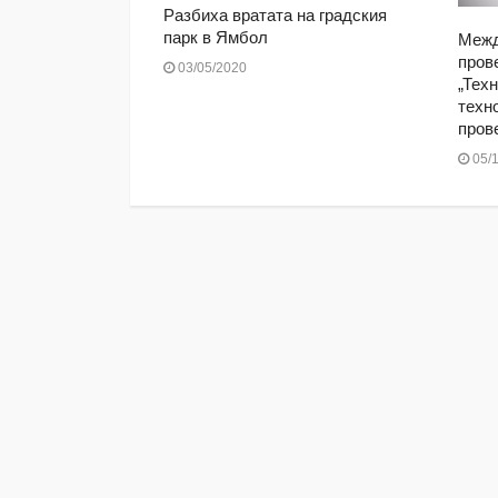
 2019: Договор
Разбиха вратата на градския
а медийно
парк в Ямбол
Межд
пров
03/05/2020
„Техн
техн
пров
05/1