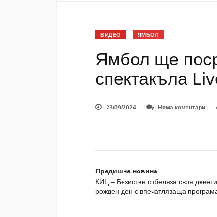
ВИДЕО
ЯМБОЛ
Ямбол ще пос
спектакъла Liv
23/09/2024
Няма коментари
Предишна новина
КИЦ – Безистен отбеляза своя девети
рожден ден с впечатляваща програма