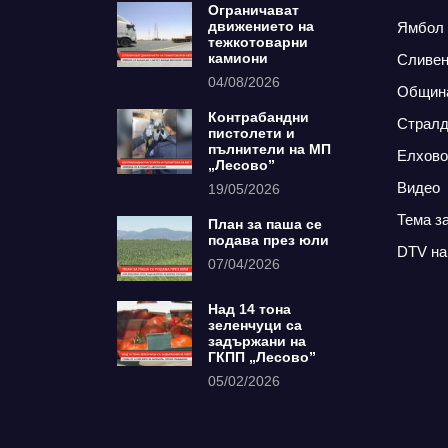
Ограничават
движението на
Ямбол
тежкотоварни
камиони
Сливе
04/08/2026
Общин
Контрабандни
Страл
пистолети и
пълнители на МП
Елхово
„Лесово”
Видео
19/05/2026
Тема з
План за паша се
подава през юли
DTV на
07/04/2026
Над 14 тона
зеленчуци са
задържани на
ГКПП „Лесово”
05/02/2026