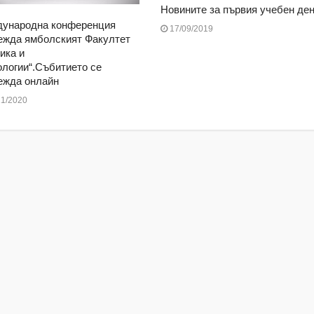
Новините за първия учебен ден
ународна конференция
17/09/2019
ежда ямболският Факултет
ика и
ологии“.Събитието се
ежда онлайн
1/2020