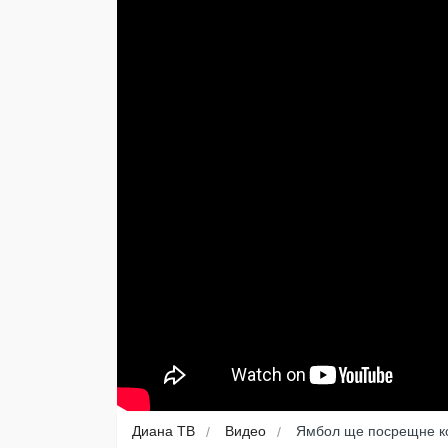
Диана ТВ
Видео
Ямбол ще посрещне ко