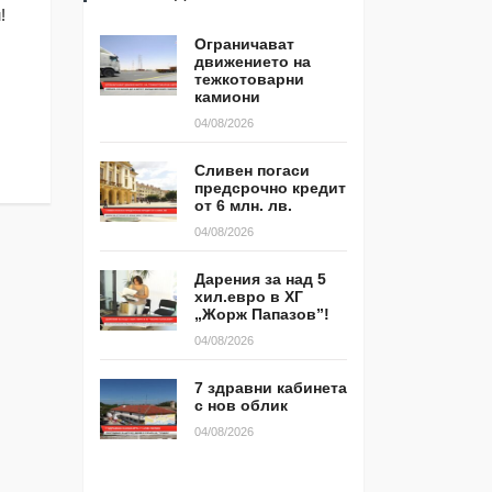
МЕСТНИ ИЗБОРИ 20
!
Трета седмици в ямболския
с ГЕРБ -Ямбол за 
квартал КОС контейнерите са
Ограничават
обслужване
прeпълнени!
движението на
тежкотоварни
29/09/2019
21/10/2019
камиони
04/08/2026
Сливен погаси
предсрочно кредит
от 6 млн. лв.
04/08/2026
Дарения за над 5
хил.евро в ХГ
„Жорж Папазов”!
04/08/2026
7 здравни кабинета
с нов облик
04/08/2026