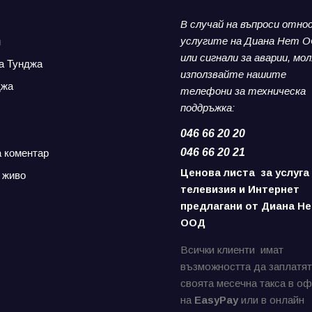
В случай на въпроси отно
услугите на Диана Нет 
н
или сигнали за аварии,
мол
а Тунджа
използвайте нашите
джа
телефони за
техническа
поддръжка:
046 66 20 20
046 66 20 21
а коментар
Ценова листа за услуга
 живо
телевизия и Интернет
предлагани от Диана Не
ООД
Всички клиенти имат
възможността да заплатят
своята месечна такса в о
на
EasyPay
или в онлайн