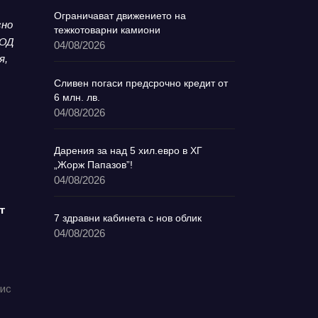
Ограничават движението на
сно
тежкотоварни камиони
ООД
04/08/2026
я,
Сливен погаси предсрочно кредит от
6 млн. лв.
04/08/2026
Дарения за над 5 хил.евро в ХГ
„Жорж Папазов”!
04/08/2026
т
7 здравни кабинета с нов облик
04/08/2026
фис