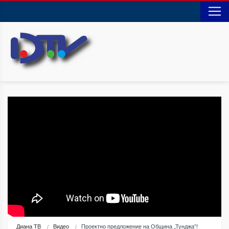
Диана ТВ
Видео
Проектно предложение на Община „Тунджа”!