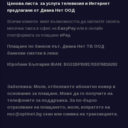
Ценова листа за услуга телевизия и Интернет
предлагани от Диана Нет ООД
Всички клиенти имат възможността да заплатят своята
месечна такса в офис на
EasyPay
или в онлайн
платформата за плащане
ePay.
Плащане по банков път. Диана Нет ТВ ООД
банкови сметки в лева:
Юробанк България IBAN: BG31BPBI81701076816202
Забележка: Моля, отбележете абонатен номер в
основание за плащане. Може да го получите на
телефоните за поддръжка. За по-бързо
отразяване на плащането, моля, изпратете на
noc@optinet.bg скан или снимка на транзакцията.