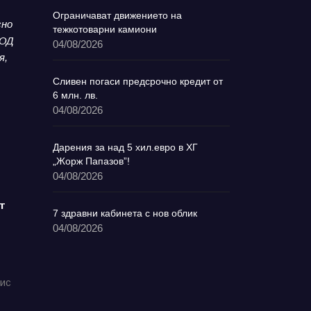
Ограничават движението на
сно
тежкотоварни камиони
ООД
04/08/2026
я,
Сливен погаси предсрочно кредит от
6 млн. лв.
04/08/2026
Дарения за над 5 хил.евро в ХГ
„Жорж Папазов”!
04/08/2026
т
7 здравни кабинета с нов облик
04/08/2026
фис