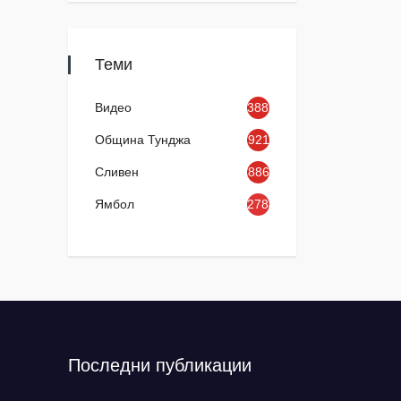
Теми
Видео
3886
Община Тунджа
921
Сливен
886
Ямбол
2784
Последни публикации