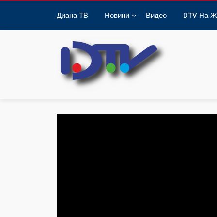
Диана ТВ
Новини
Видео
DTV На Ж