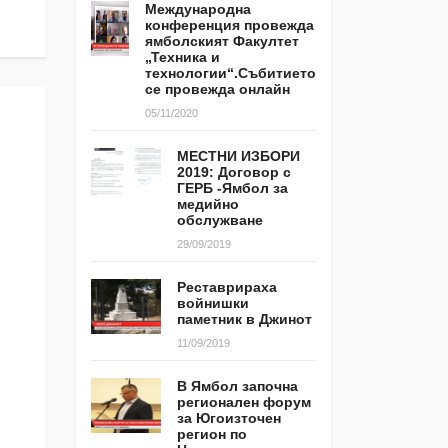
Международна
конференция провежда
ямболският Факултет
„Техника и
технологии“.Събитието
се провежда онлайн
05/11/2020
МЕСТНИ ИЗБОРИ
2019: Договор с
ГЕРБ -Ямбол за
медийно
обслужване
29/09/2019
Реставрираха
войнишки
паметник в Джинот
11/09/2019
В Ямбол започна
регионален форум
за Югоизточен
регион по