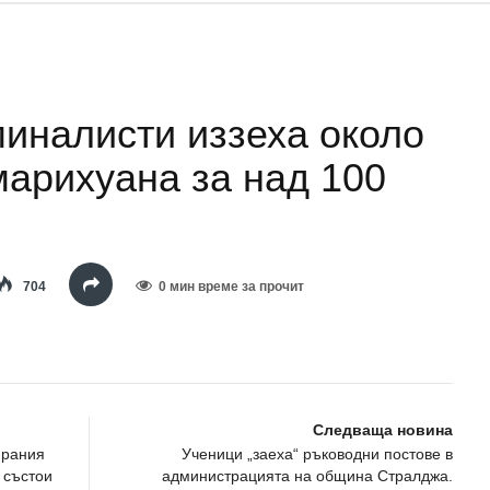
иналисти иззеха около
марихуана за над 100
704
0 мин време за прочит
Следваща новина
ирания
Ученици „заеха“ ръководни постове в
 състои
администрацията на община Стралджа.