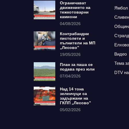
Ограничават
движението на
Ямбол
тежкотоварни
камиони
Сливе
04/08/2026
Общин
Контрабандни
Страл
пистолети и
пълнители на МП
Елхово
„Лесово”
Видео
19/05/2026
Тема з
План за паша се
подава през юли
DTV на
07/04/2026
Над 14 тона
зеленчуци са
задържани на
ГКПП „Лесово”
05/02/2026