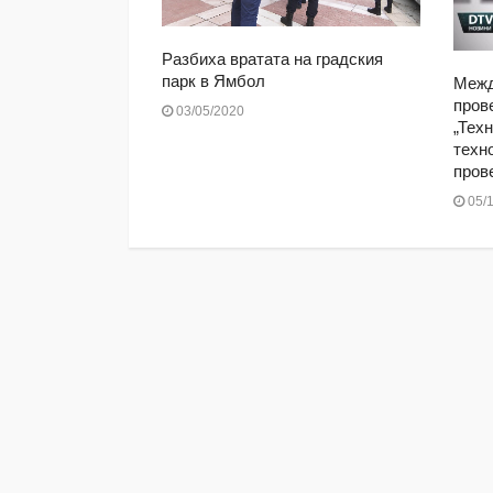
 2019: Договор
Разбиха вратата на градския
а медийно
парк в Ямбол
Межд
пров
03/05/2020
„Техн
техн
пров
05/1