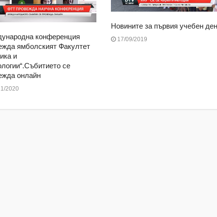
Новините за първия учебен ден
ународна конференция
17/09/2019
ежда ямболският Факултет
ика и
ологии“.Събитието се
ежда онлайн
1/2020