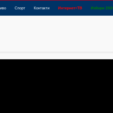
иво
Спорт
Контакти
Интернет
+
ТВ
Избори 202