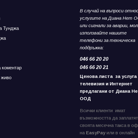
В случай на въпроси отно
услугите на Диана Нет 
н
или сигнали за аварии,
мол
а Тунджа
използвайте нашите
джа
телефони за
техническа
поддръжка:
046 66 20 20
046 66 20 21
а коментар
Ценова листа за услуга
 живо
телевизия и Интернет
предлагани от Диана Не
ООД
Всички клиенти имат
възможността да заплатят
своята месечна такса в о
на
EasyPay
или в онлайн