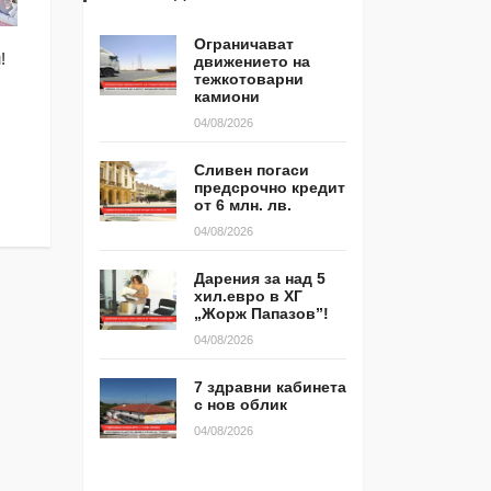
Ограничават
МЕСТНИ ИЗБОРИ 20
!
Трета седмици в ямболския
движението на
тежкотоварни
с ГЕРБ -Ямбол за 
квартал КОС контейнерите са
камиони
обслужване
прeпълнени!
04/08/2026
29/09/2019
21/10/2019
Сливен погаси
предсрочно кредит
от 6 млн. лв.
04/08/2026
Дарения за над 5
хил.евро в ХГ
„Жорж Папазов”!
04/08/2026
7 здравни кабинета
с нов облик
04/08/2026