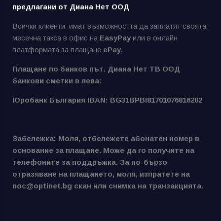
предлагани от Диана Нет ООД
Всички клиенти имат възможността да заплатят своята
месечна такса в офис на
EasyPay
или в онлайн
платформата за плащане
ePay.
Плащане по банков път. Диана Нет ТВ ООД
банкови сметки в лева:
Юробанк България IBAN: BG31BPBI81701076816202
Забележка: Моля, отбележете абонатен номер в
основание за плащане. Може да го получите на
телефоните за поддръжка. За по-бързо
отразяване на плащането, моля, изпратете на
noc@optinet.bg скан или снимка на транзакцията.