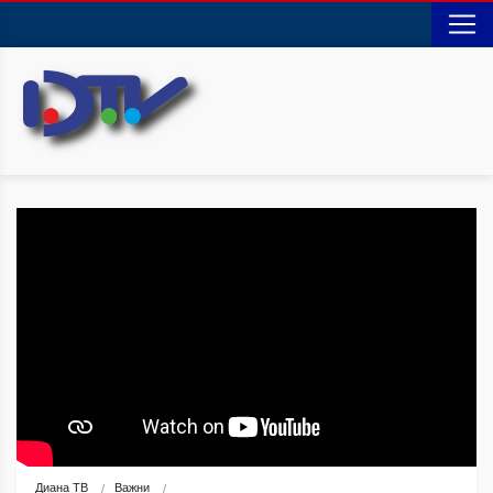
Диана ТВ
Важни