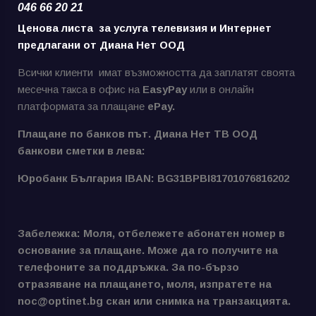
046 66 20 21
Ценова листа за услуга телевизия и Интернет
предлагани от Диана Нет ООД
Всички клиенти имат възможността да заплатят своята
месечна такса в офис на
EasyPay
или в онлайн
платформата за плащане
ePay.
Плащане по банков път. Диана Нет ТВ ООД
банкови сметки в лева:
Юробанк България IBAN: BG31BPBI81701076816202
Забележка: Моля, отбележете абонатен номер в
основание за плащане. Може да го получите на
телефоните за поддръжка. За по-бързо
отразяване на плащането, моля, изпратете на
noc@optinet.bg скан или снимка на транзакцията.