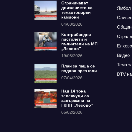
Ограничават
движението на
Ямбол
тежкотоварни
камиони
Сливе
04/08/2026
Общин
Контрабандни
Страл
пистолети и
пълнители на МП
Елхово
„Лесово”
Видео
19/05/2026
Тема з
План за паша се
подава през юли
DTV на
07/04/2026
Над 14 тона
зеленчуци са
задържани на
ГКПП „Лесово”
05/02/2026