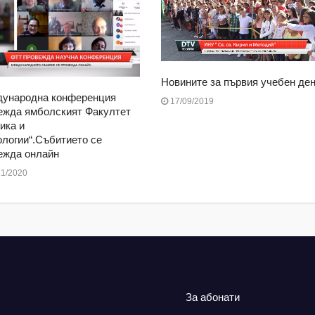
Новините за първия учебен ден
ународна конференция
17/09/2019
ежда ямболският Факултет
ика и
ологии“.Събитието се
ежда онлайн
1/2020
За абонати