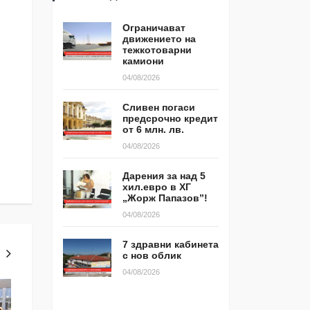
Ограничават
движението на
тежкотоварни
камиони
04/08/2026
Сливен погаси
предсрочно кредит
от 6 млн. лв.
04/08/2026
Дарения за над 5
хил.евро в ХГ
„Жорж Папазов”!
04/08/2026
7 здравни кабинета
с нов облик
04/08/2026
ТЕМА ЗА КОМЕНТАР
ЯМБОЛ