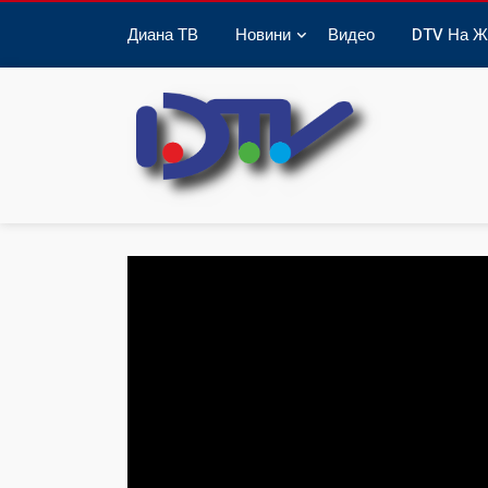
Диана ТВ
Новини
Видео
DTV На Ж