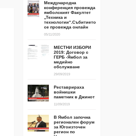
Международна
конференция провежда
ямболският Факултет
„Техника и
технологии“.Събитието
се провежда онлайн
05/11/2020
МЕСТНИ ИЗБОРИ
2019: Договор с
ГЕРБ -Ямбол за
медийно
обслужване
29/09/2019
Реставрираха
войнишки
паметник в Джинот
11/09/2019
В Ямбол започна
регионален форум
за Югоизточен
регион по