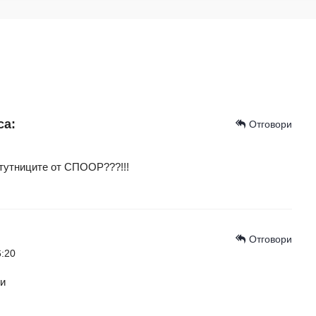
са:
Отговори
нтутниците от СПООР???!!!
Отговори
6:20
ти