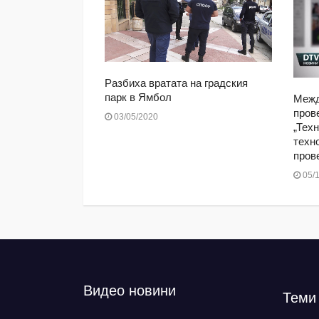
 2019: Договор
Разбиха вратата на градския
а медийно
парк в Ямбол
Межд
пров
03/05/2020
„Техн
техн
пров
05/1
Видео новини
Теми