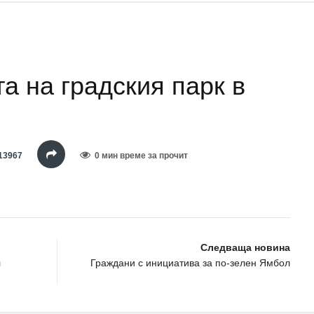
а на градския парк в
13967
0 мин време за прочит
Следваща новина
л
Граждани с инициатива за по-зелен Ямбол