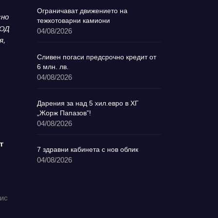
Ограничават движението на
сно
тежкотоварни камиони
ООД
04/08/2026
я,
Сливен погаси предсрочно кредит от
6 млн. лв.
04/08/2026
Дарения за над 5 хил.евро в ХГ
„Жорж Папазов”!
04/08/2026
т
7 здравни кабинета с нов облик
04/08/2026
фис