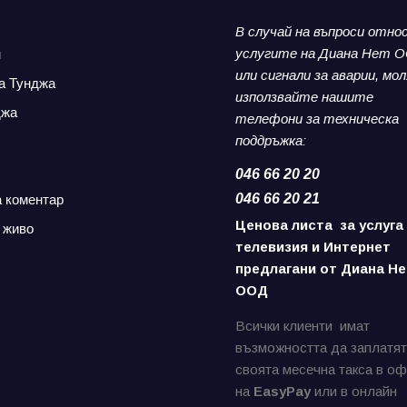
В случай на въпроси отно
услугите на Диана Нет 
н
или сигнали за аварии,
мол
а Тунджа
използвайте нашите
джа
телефони за
техническа
поддръжка:
046 66 20 20
046 66 20 21
а коментар
Ценова листа за услуга
 живо
телевизия и Интернет
предлагани от Диана Не
ООД
Всички клиенти имат
възможността да заплатят
своята месечна такса в о
на
EasyPay
или в онлайн