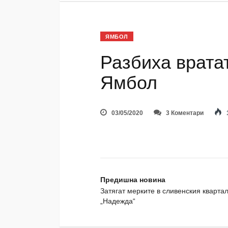
ЯМБОЛ
Разбиха вратат
Ямбол
03/05/2020
3 Коментари
Предишна новина
Затягат мерките в сливенския кварта
„Надежда“