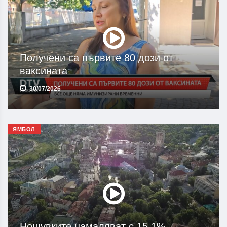
Получени са първите 80 дози от
ваксината
30/07/2026
ЯМБОЛ
Нощувките намаляват с 15,1%