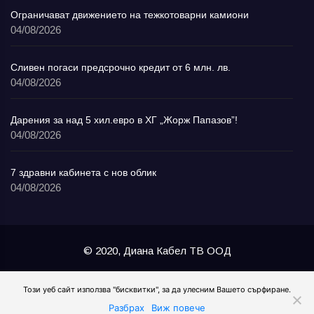
Ограничават движението на тежкотоварни камиони
04/08/2026
Сливен погаси предсрочно кредит от 6 млн. лв.
04/08/2026
Дарения за над 5 хил.евро в ХГ „Жорж Папазов”!
04/08/2026
7 здравни кабинета с нов облик
04/08/2026
© 2020, Диана Кабел ТВ ООД
За Нас
Реклама
Общи условия
Този уеб сайт използва "бисквитки", за да улесним Вашето сърфиране.
Разбрах
Виж повече
Поверителност