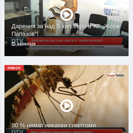
Дарения за над 5 хил.евро в ХГ „Жорж
Папазов”!
04/08/2026
ЯМБОЛ
80 % нямат никакви симптоми