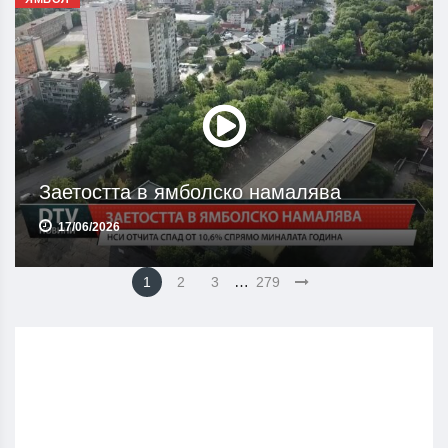
Заетостта в ямболско намалява
17/06/2026
…
1
2
3
279