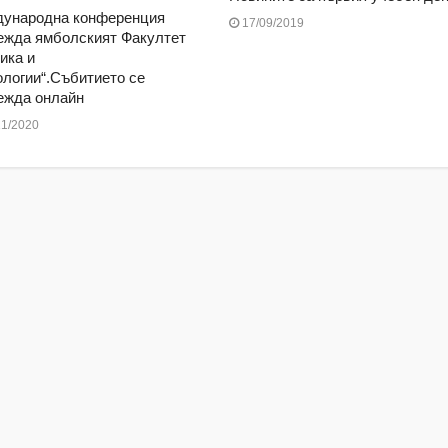
ународна конференция
17/09/2019
ежда ямболският Факултет
ика и
ологии“.Събитието се
ежда онлайн
1/2020