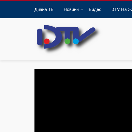
Диана ТВ
Новини
Видео
DTV На Ж