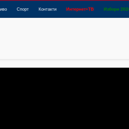
иво
Спорт
Контакти
Интернет
+
ТВ
Избори 202