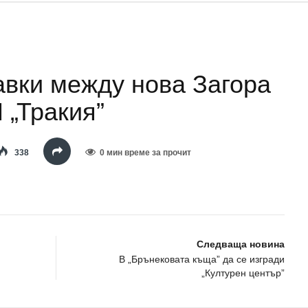
авки между нова Загора
 „Тракия”
338
0 мин време за прочит
Следваща новина
В „Брънековата къща” да се изгради
„Културен център”