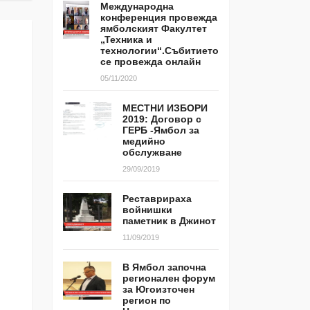
Международна
конференция провежда
ямболският Факултет
„Техника и
технологии“.Събитието
се провежда онлайн
05/11/2020
МЕСТНИ ИЗБОРИ
2019: Договор с
ГЕРБ -Ямбол за
медийно
обслужване
29/09/2019
Реставрираха
войнишки
паметник в Джинот
11/09/2019
В Ямбол започна
регионален форум
за Югоизточен
регион по