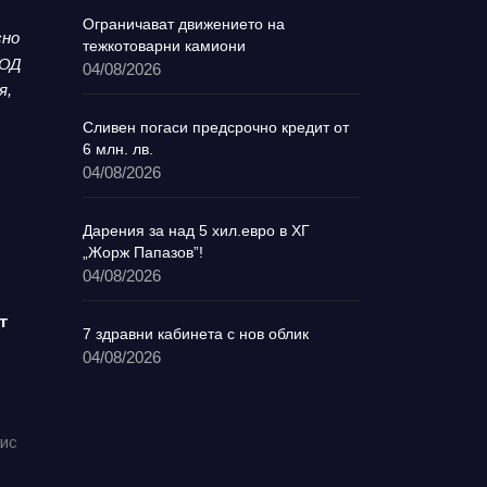
Ограничават движението на
сно
тежкотоварни камиони
ООД
04/08/2026
я,
Сливен погаси предсрочно кредит от
6 млн. лв.
04/08/2026
Дарения за над 5 хил.евро в ХГ
„Жорж Папазов”!
04/08/2026
т
7 здравни кабинета с нов облик
04/08/2026
фис