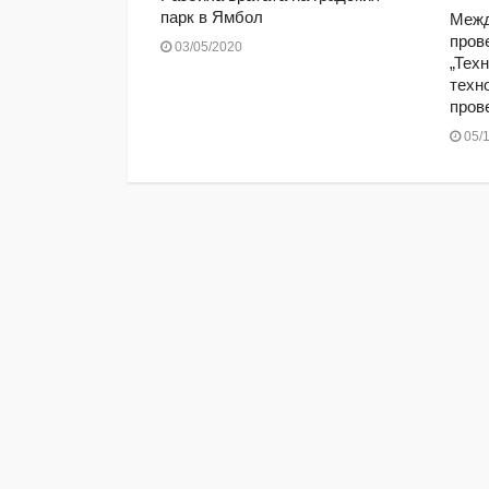
а медийно
парк в Ямбол
Межд
пров
03/05/2020
„Техн
техн
пров
05/1