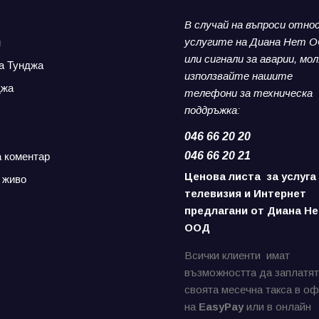
В случай на въпроси отно
услугите на Диана Нет 
н
или сигнали за аварии,
мол
а Тунджа
използвайте нашите
джа
телефони за
техническа
поддръжка:
046 66 20 20
046 66 20 21
а коментар
Ценова листа за услуга
 живо
телевизия и Интернет
предлагани от Диана Не
ООД
Всички клиенти имат
възможността да заплатят
своята месечна такса в о
на
EasyPay
или в онлайн