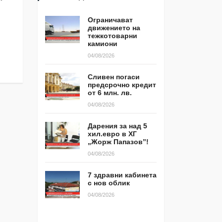
с ГЕРБ -Ямбол за 
квартал КОС контейнерите са
обслужване
прeпълнени!
Ограничават
движението на
29/09/2019
21/10/2019
тежкотоварни
камиони
04/08/2026
Сливен погаси
предсрочно кредит
от 6 млн. лв.
04/08/2026
Дарения за над 5
хил.евро в ХГ
„Жорж Папазов”!
04/08/2026
7 здравни кабинета
с нов облик
04/08/2026