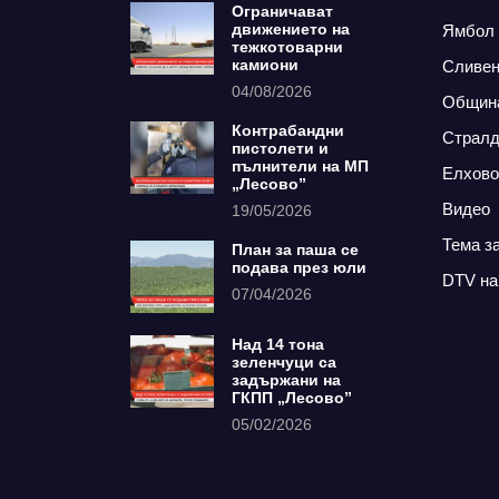
Ограничават
движението на
Ямбол
тежкотоварни
камиони
Сливе
04/08/2026
Общин
Контрабандни
Страл
пистолети и
пълнители на МП
Елхово
„Лесово”
Видео
19/05/2026
Тема з
План за паша се
подава през юли
DTV на
07/04/2026
Над 14 тона
зеленчуци са
задържани на
ГКПП „Лесово”
05/02/2026