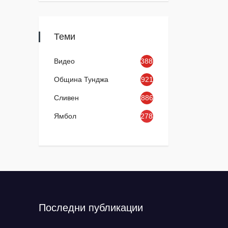
Теми
Видео
3886
Община Тунджа
921
Сливен
886
Ямбол
2784
Последни публикации