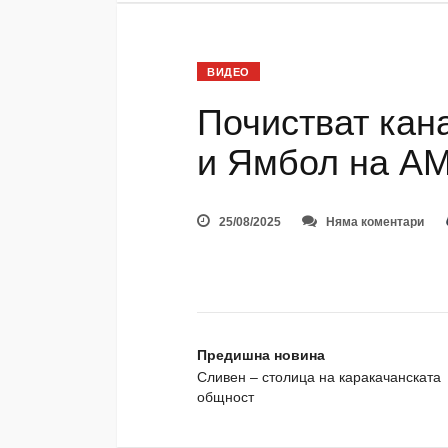
ВИДЕО
Почистват кан
и Ямбол на АМ
25/08/2025
Няма коментари
Предишна новина
Сливен – столица на каракачанската
общност