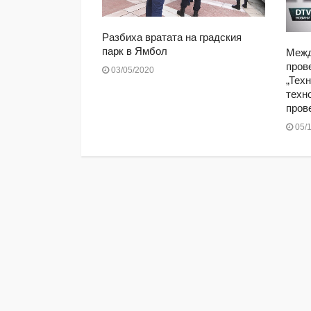
 2019: Договор
Разбиха вратата на градския
а медийно
парк в Ямбол
Межд
пров
03/05/2020
„Техн
техн
пров
05/1