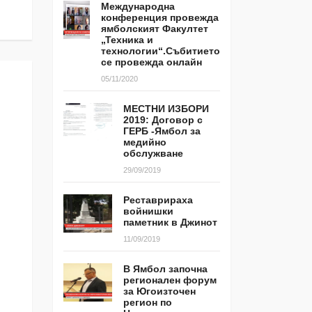
Международна
конференция провежда
ямболският Факултет
„Техника и
технологии“.Събитието
се провежда онлайн
05/11/2020
МЕСТНИ ИЗБОРИ
2019: Договор с
ГЕРБ -Ямбол за
медийно
обслужване
29/09/2019
Реставрираха
войнишки
паметник в Джинот
11/09/2019
В Ямбол започна
регионален форум
за Югоизточен
регион по