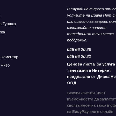
В случай на въпроси отно
услугите на Диана Нет 
н
или сигнали за аварии,
мол
а Тунджа
използвайте нашите
джа
телефони за
техническа
поддръжка:
046 66 20 20
046 66 20 21
а коментар
Ценова листа за услуга
 живо
телевизия и Интернет
предлагани от Диана Не
ООД
Всички клиенти имат
възможността да заплатят
своята месечна такса в о
на
EasyPay
или в онлайн