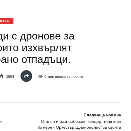
ЯМБОЛ
и с дронове за
оито изхвърлят
ано отпадъци.
1508
0 мин време за прочит
Следваща новина
 и
Стилен и разнообразен концерт подготвя
Камерен Оркестър „Дианополис” за своята