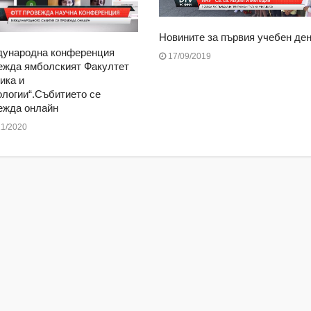
Новините за първия учебен ден
ународна конференция
17/09/2019
ежда ямболският Факултет
ика и
ологии“.Събитието се
ежда онлайн
1/2020