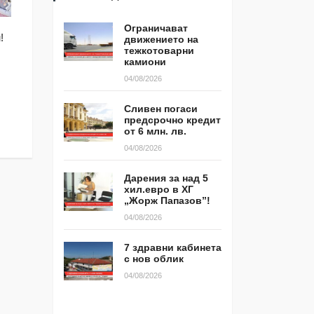
Ограничават
МЕСТНИ ИЗБОРИ 20
!
Трета седмици в ямболския
движението на
тежкотоварни
с ГЕРБ -Ямбол за 
квартал КОС контейнерите са
камиони
обслужване
прeпълнени!
04/08/2026
29/09/2019
21/10/2019
Сливен погаси
предсрочно кредит
от 6 млн. лв.
04/08/2026
Дарения за над 5
хил.евро в ХГ
„Жорж Папазов”!
04/08/2026
7 здравни кабинета
с нов облик
04/08/2026