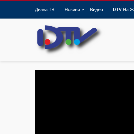
Диана ТВ
Новини
Видео
DTV На Ж