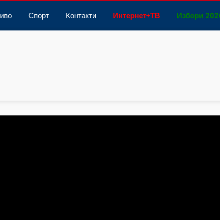
иво
Спорт
Контакти
Интернет
+
ТВ
Избори 202