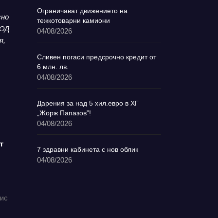
Ограничават движението на
сно
тежкотоварни камиони
ООД
04/08/2026
я,
Сливен погаси предсрочно кредит от
6 млн. лв.
04/08/2026
Дарения за над 5 хил.евро в ХГ
„Жорж Папазов”!
04/08/2026
т
7 здравни кабинета с нов облик
04/08/2026
фис