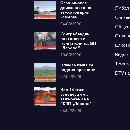
Ограничават
движението на
Ямбол
тежкотоварни
камиони
Сливе
04/08/2026
Общин
Контрабандни
Страл
пистолети и
пълнители на МП
Елхово
„Лесово”
Видео
19/05/2026
Тема з
План за паша се
подава през юли
DTV на
07/04/2026
Над 14 тона
зеленчуци са
задържани на
ГКПП „Лесово”
05/02/2026